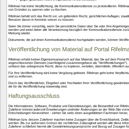
Rifelman hat keine Verpflichtung, die Kommunikationsdienste zu protokollieren. Rifelm
von Gründen zu sperren oder zu löschen.
Rifelman behält sich das Recht vor, um geltendem Recht, gerichtlichen Auflagen, staa
Benutzer davon in Kenntnis setzen zu müssen.
Seien Sie immer vorsichtig, wenn Sie persönliche Daten über Sie oder Ihre Angehörigen 
werden und weist daher alle Verantwortung bezüglich der Kommunikationsdienste zurüc
Meinung wieder.
Dokumente, die auf einen Kommunikationsdienst hochgeladen werden, können Veröffentl
Veröffentlichung von Material auf Portal Rifel
Rifelman erhebt keinen Eigentumsanspruch auf das Material, das Sie auf dem Portal Ri
angeschlossenen Diensten (nachfolgend zusammengefasst als "Veröffentlichungen"). 
umfasst das unbegrenzte Recht, diese zu kopieren, verteilen, übermitteln, öffentlich 
Für Ihre Veröffentlichung wird keine Vergütung geleistet. Rifelman geht keine Verpflich
und zu entfernen.
Durch das Veröffentlichen, Eingeben oder Hochladen Ihrer Veröffentlichung gewährleiste
die für die Veröffentlichung notwendig sind.
Haftungsausschluss
Die Informationen, Software, Produkte und Dienstleistungen, die Bestandteil von Rife
Zulieferer können jederzeit Erweiterungen und/oder Änderungen an der Web-Site vornehme
Entscheidungen heranziehen - ziehen Sie stets einen ausgebildeten Fachmann heran, um
Rifelman bzw. dessen Zulieferer machen keine Zusagen über die Erreichbarkeit, Zeitlic
werden. Bis zur äußersten Grenze der rechtlichen Zulässigkeit werden alle diese Inf
Zulieferer schließen hiermit alle Gewährleistungsansprüche und Bezug auf Zusagen für