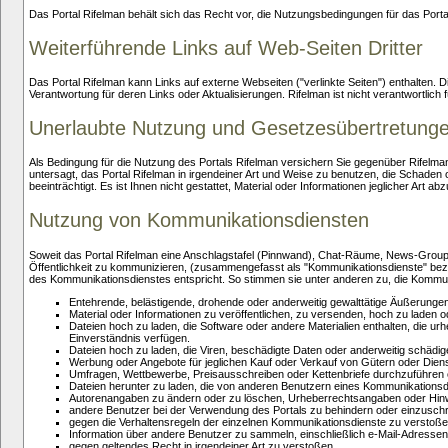
Das Portal Rifelman behält sich das Recht vor, die Nutzungsbedingungen für das Portal 
Weiterführende Links auf Web-Seiten Dritter
Das Portal Rifelman kann Links auf externe Webseiten ("verlinkte Seiten") enthalten. Die
Verantwortung für deren Links oder Aktualisierungen. Rifelman ist nicht verantwortlich f
Unerlaubte Nutzung und Gesetzesübertretung
Als Bedingung für die Nutzung des Portals Rifelman versichern Sie gegenüber Rifel
untersagt, das Portal Rifelman in irgendeiner Art und Weise zu benutzen, die Schaden 
beeinträchtigt. Es ist Ihnen nicht gestattet, Material oder Informationen jeglicher Art a
Nutzung von Kommunikationsdiensten
Soweit das Portal Rifelman eine Anschlagstafel (Pinnwand), Chat-Räume, News-Groups
Öffentlichkeit zu kommunizieren, (zusammengefasst als "Kommunikationsdienste" bez
des Kommunikationsdienstes entspricht. So stimmen sie unter anderen zu, die Kommu
Entehrende, belästigende, drohende oder anderweitig gewalttätige Äußerungen 
Material oder Informationen zu veröffentlichen, zu versenden, hoch zu laden o
Dateien hoch zu laden, die Software oder andere Materialien enthalten, die u
Einverständnis verfügen.
Dateien hoch zu laden, die Viren, beschädigte Daten oder anderweitig schäd
Werbung oder Angebote für jeglichen Kauf oder Verkauf von Gütern oder Diens
Umfragen, Wettbewerbe, Preisausschreiben oder Kettenbriefe durchzuführen o
Dateien herunter zu laden, die von anderen Benutzern eines Kommunikationsdi
Autorenangaben zu ändern oder zu löschen, Urheberrechtsangaben oder Hinwei
andere Benutzer bei der Verwendung des Portals zu behindern oder einzusch
gegen die Verhaltensregeln der einzelnen Kommunikationsdienste zu verstoß
Information über andere Benutzer zu sammeln, einschließlich e-Mail-Adresse
gegen geltendes Recht in irgendeiner Art zu verstoßen.