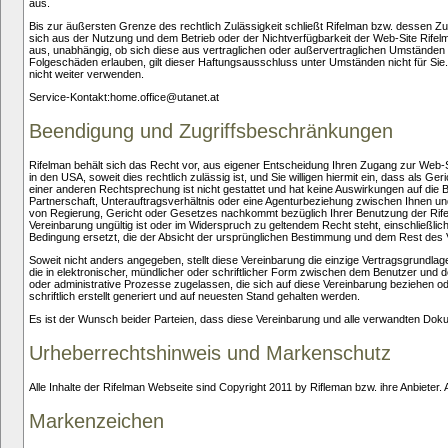
aus.
Bis zur äußersten Grenze des rechtlich Zulässigkeit schließt Rifelman bzw. dessen Zuli
sich aus der Nutzung und dem Betrieb oder der Nichtverfügbarkeit der Web-Site Rife
aus, unabhängig, ob sich diese aus vertraglichen oder außervertraglichen Umständen
Folgeschäden erlauben, gilt dieser Haftungsausschluss unter Umständen nicht für Sie
nicht weiter verwenden.
Service-Kontakt:home.office@utanet.at
Beendigung und Zugriffsbeschränkungen
Rifelman behält sich das Recht vor, aus eigener Entscheidung Ihren Zugang zur Web-
in den USA, soweit dies rechtlich zulässig ist, und Sie willigen hiermit ein, dass als
einer anderen Rechtsprechung ist nicht gestattet und hat keine Auswirkungen auf di
Partnerschaft, Unterauftragsverhältnis oder eine Agenturbeziehung zwischen Ihnen un
von Regierung, Gericht oder Gesetzes nachkommt bezüglich Ihrer Benutzung der Rife
Vereinbarung ungültig ist oder im Widerspruch zu geltendem Recht steht, einschließl
Bedingung ersetzt, die der Absicht der ursprünglichen Bestimmung und dem Rest de
Soweit nicht anders angegeben, stellt diese Vereinbarung die einzige Vertragsgrundl
die in elektronischer, mündlicher oder schriftlicher Form zwischen dem Benutzer und
oder administrative Prozesse zugelassen, die sich auf diese Vereinbarung beziehen o
schriftlich erstellt generiert und auf neuesten Stand gehalten werden.
Es ist der Wunsch beider Parteien, dass diese Vereinbarung und alle verwandten Doku
Urheberrechtshinweis und Markenschutz
Alle Inhalte der Rifelman Webseite sind Copyright 2011 by Rifleman bzw. ihre Anbieter. A
Markenzeichen